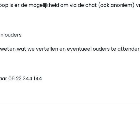
op is er de mogelijkheid om via de chat (ook anoniem) v
an ouders.
e weten wat we vertellen en eventueel ouders te attender
aar 06 22 344 144