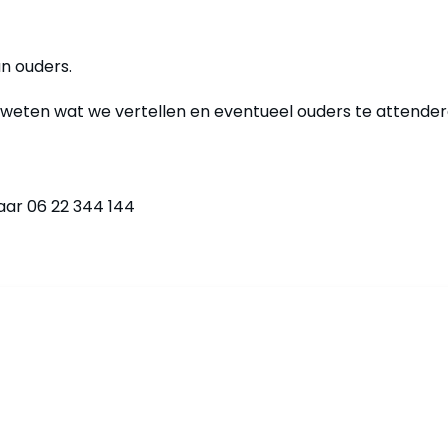
an ouders.
e weten wat we vertellen en eventueel ouders te attender
aar 06 22 344 144