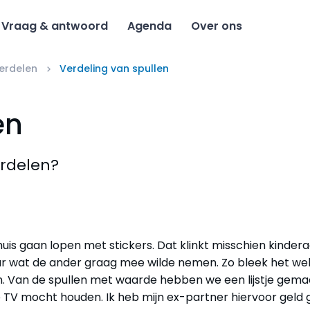
Vraag & antwoord
Agenda
Over ons
verdelen
Verdeling van spullen
en
erdelen?
 huis gaan lopen met stickers. Dat klinkt misschien kindera
ar wat de ander graag mee wilde nemen. Zo bleek het we
. Van de spullen met waarde hebben we een lijstje gemaa
e TV mocht houden. Ik heb mijn ex-partner hiervoor geld 