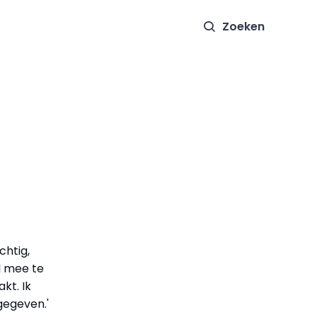
Zoeken
chtig,
l mee te
kt. Ik
gegeven.'