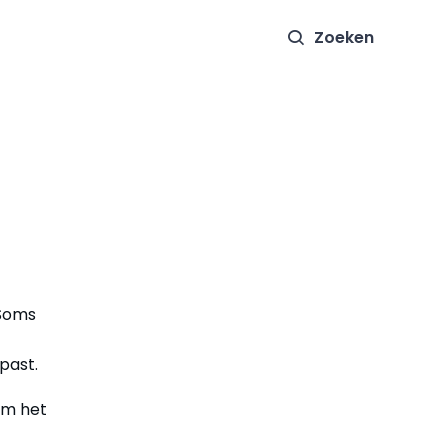
Zoeken
 Soms
past.
 om het