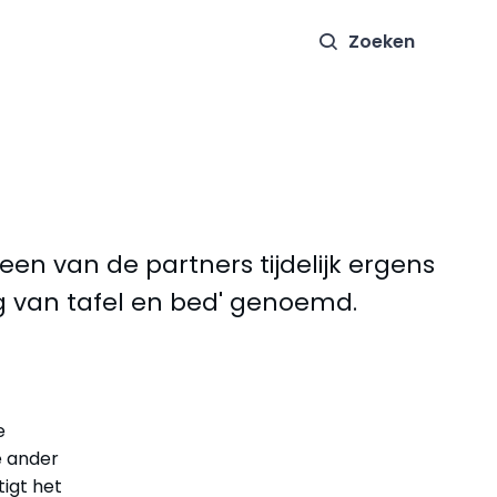
Zoeken
en van de partners tijdelijk ergens
g van tafel en bed' genoemd.
e
e ander
tigt het