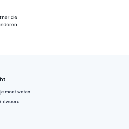
tner die
kinderen
ht
 je moet weten
Antwoord