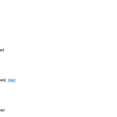
het
eek.
Hier
eer