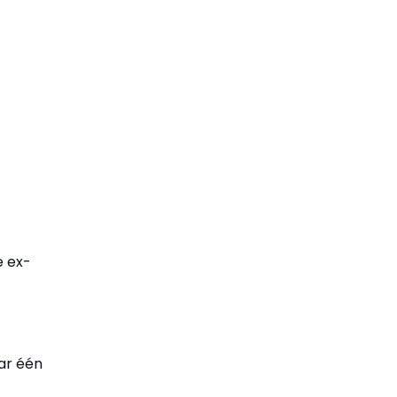
e ex-
ar één