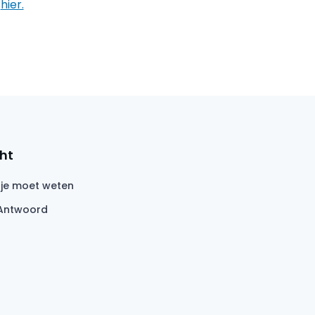
t
hier.
ht
 je moet weten
Antwoord