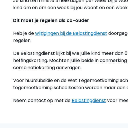
Je kind ten minste 3 hele dagen per week bij je woo
kind om en om een week bij jou woont en een week b
Dit moet je regelen als co-ouder
Heb je de
wijzigingen bij de Belastingdienst
doorgege
regelen.
De Belastingdienst kijkt bij wie jullie kind meer da
heffingskorting. Mochten jullie beide in aanmerking
combinatiekorting aanvragen.
Voor huursubsidie en de Wet Tegemoetkoming Schoo
tegemoetkoming schoolkosten worden maar aan e
Neem contact op met de
Belastingdienst
voor mee