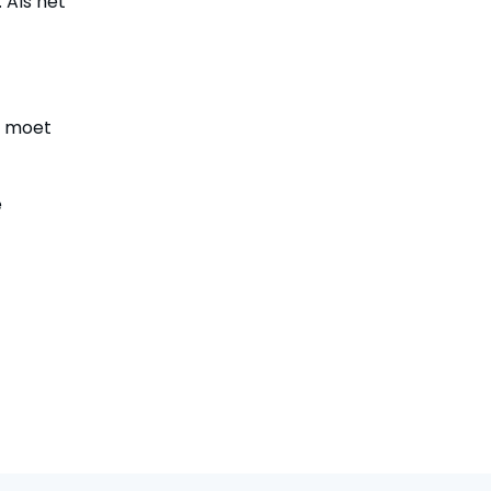
 Als het
r moet
e