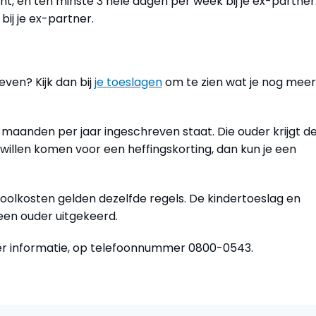
nt, en ten minste 3 hele dagen per week bij je ex-partner.
ij je ex-partner.
ven? Kijk dan bij
je toeslagen
om te zien wat je nog mee
n 6 maanden per jaar ingeschreven staat. Die ouder krijgt d
 willen komen voor een heffingskorting, dan kun je een
lkosten gelden dezelfde regels. De kindertoeslag en
en ouder uitgekeerd.
r informatie, op telefoonnummer 0800-0543.