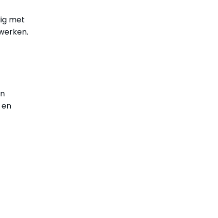
lig met
 werken.
en
 en