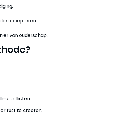
diging.
atie accepteren.
nier van ouderschap.
thode?
ie conflicten.
r rust te creëren.