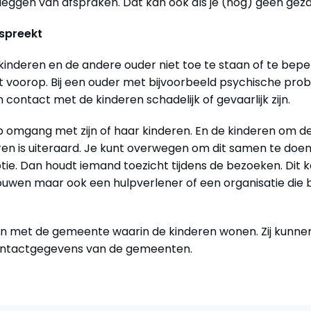
tleggen van afspraken. Dat kan ook als je (nog) geen gez
 spreekt
inderen en de andere ouder niet toe te staan of te bepe
at voorop. Bij een ouder met bijvoorbeeld psychische pro
ntact met de kinderen schadelijk of gevaarlijk zijn.
 omgang met zijn of haar kinderen. En de kinderen om d
deren is uiteraard. Je kunt overwegen om dit samen te doe
ie. Dan houdt iemand toezicht tijdens de bezoeken. Dit 
ertrouwen maar ook een hulpverlener of een organisatie die
ken met de gemeente waarin de kinderen wonen. Zij kunne
ntactgegevens van de gemeenten.