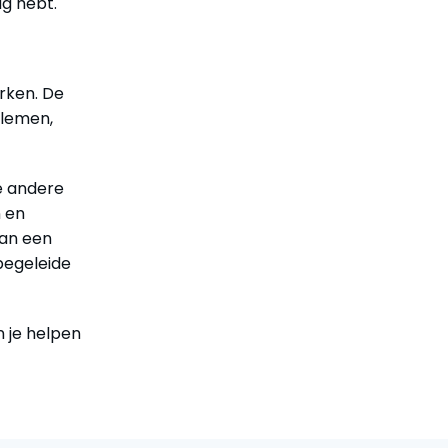
ag hebt.
rken. De
blemen,
e andere
n en
kan een
 begeleide
n je helpen