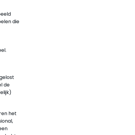
beeld
elen die
el.
gelost
l de
lijk)
ren het
ional,
 een