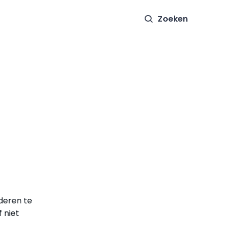
Zoeken
deren te
f niet