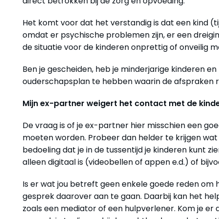
direct betrokken bij de zorg en opvoeding.
Het komt voor dat het verstandig is dat een kind (t
omdat er psychische problemen zijn, er een dreigin
de situatie voor de kinderen onprettig of onveilig 
Ben je gescheiden, heb je minderjarige kinderen e
ouderschapsplan te hebben waarin de afspraken ron
Mijn ex-partner weigert het contact met de kind
De vraag is of je ex-partner hier misschien een g
moeten worden. Probeer dan helder te krijgen wat d
bedoeling dat je in de tussentijd je kinderen kunt z
alleen digitaal is (videobellen of appen e.d.) of b
Is er wat jou betreft geen enkele goede reden om 
gesprek daarover aan te gaan. Daarbij kan het hel
zoals een mediator of een hulpverlener. Kom je er 