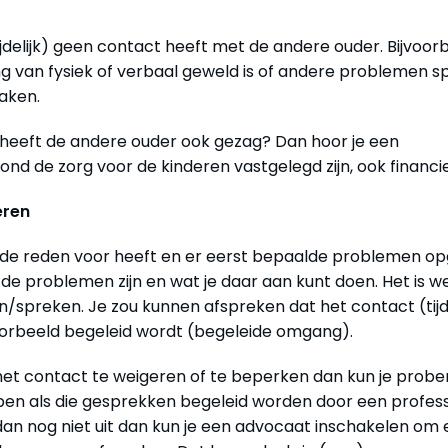
ijdelijk) geen contact heeft met de andere ouder. Bijvoor
g van fysiek of verbaal geweld is of andere problemen sp
maken.
n heeft de andere ouder ook gezag? Dan hoor je een
d de zorg voor de kinderen vastgelegd zijn, ook financie
eren
oede reden voor heeft en er eerst bepaalde problemen op
e problemen zijn en wat je daar aan kunt doen. Het is we
ien/spreken. Je zou kunnen afspreken dat het contact (tijde
ijvoorbeeld begeleid wordt (begeleide omgang).
het contact te weigeren of te beperken dan kun je probe
pen als die gesprekken begeleid worden door een profess
dan nog niet uit dan kun je een advocaat inschakelen om