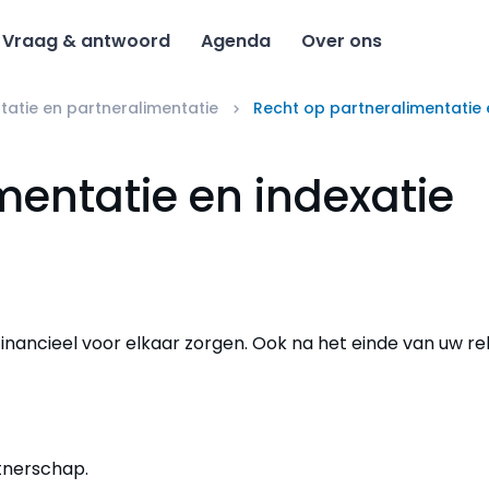
Vraag & antwoord
Agenda
Over ons
tatie en partneralimentatie
Recht op partneralimentatie 
mentatie en indexatie
financieel voor elkaar zorgen. Ook na het einde van uw re
tnerschap.