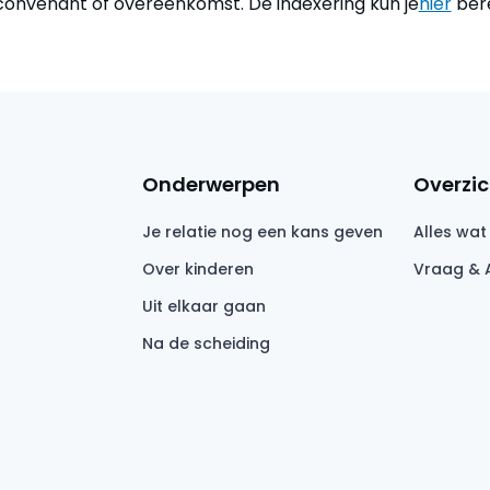
convenant of overeenkomst. De indexering kun je
hier
ber
Onderwerpen
Overzic
Je relatie nog een kans geven
Alles wat
Over kinderen
Vraag & 
Uit elkaar gaan
Na de scheiding