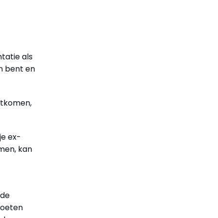
tatie als
n bent en
itkomen,
je ex-
omen, kan
 de
moeten