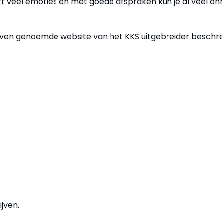
eft veel emoties en met goede afspraken kun je al veel on
erboven genoemde website van het KKS uitgebreider besch
jven.