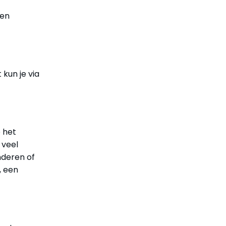
ken
kun je via
 het
 veel
nderen of
, een